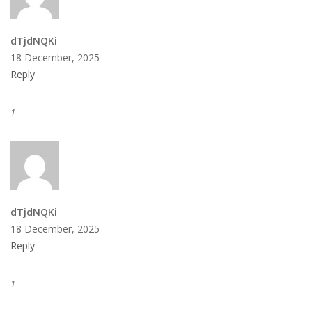
dTjdNQKi
18 December, 2025
Reply
1
dTjdNQKi
18 December, 2025
Reply
1