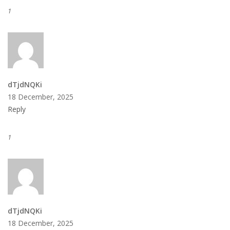
1
dTjdNQKi
18 December, 2025
Reply
1
dTjdNQKi
18 December, 2025