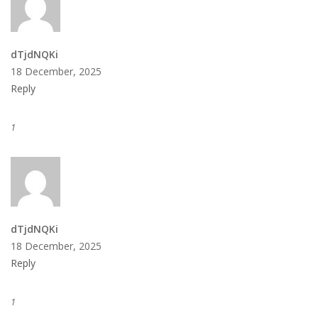
dTjdNQKi
18 December, 2025
Reply
1
dTjdNQKi
18 December, 2025
Reply
1