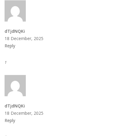
dTjdNQKi
18 December, 2025
Reply
1
dTjdNQKi
18 December, 2025
Reply