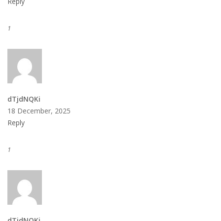
Reply
1
dTjdNQKi
18 December, 2025
Reply
1
dTjdNQKi