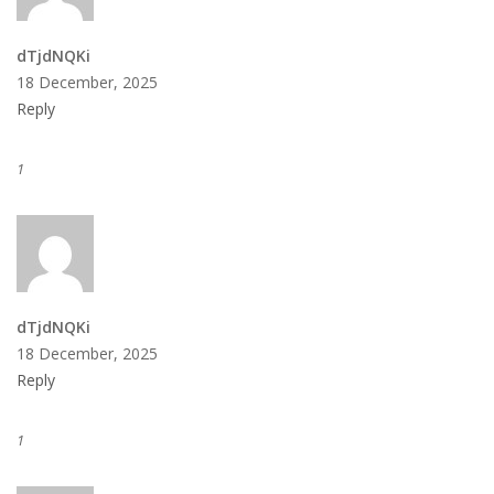
dTjdNQKi
18 December, 2025
Reply
1
dTjdNQKi
18 December, 2025
Reply
1