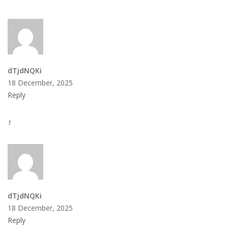
dTjdNQKi
18 December, 2025
Reply
1
dTjdNQKi
18 December, 2025
Reply