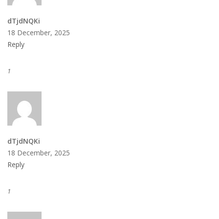
dTjdNQKi
18 December, 2025
Reply
1
dTjdNQKi
18 December, 2025
Reply
1