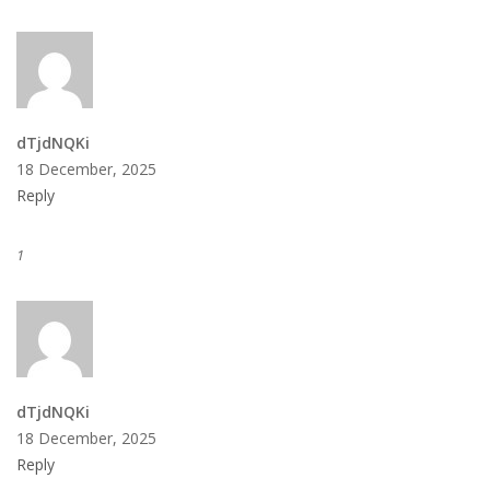
dTjdNQKi
18 December, 2025
Reply
1
dTjdNQKi
18 December, 2025
Reply