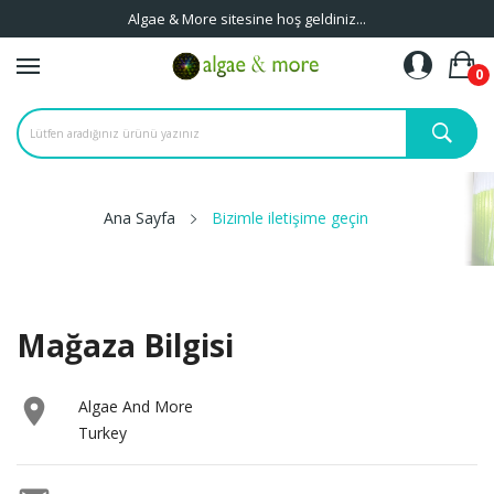
Algae & More sitesine hoş geldiniz...
0
Ana Sayfa
Bizimle iletişime geçin
Mağaza Bilgisi

Algae And More
Turkey