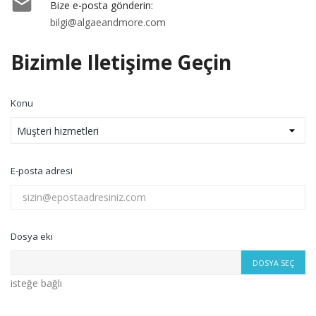

Bize e-posta gönderin:
bilgi@algaeandmore.com
Bizimle Iletişime Geçin
Konu
E-posta adresi
Dosya eki
DOSYA SEÇ
isteğe bağlı