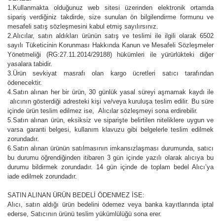
1.Kullanmakta olduğunuz web sitesi üzerinden elektronik ortamda
sipariş verdiğiniz takdirde, size sunulan ön bilgilendirme formunu ve
mesafeli satış sözleşmesini kabul etmiş sayılırsınız.
2.Alıcılar, satın aldıkları ürünün satış ve teslimi ile ilgili olarak 6502
sayılı Tüketicinin Korunması Hakkında Kanun ve Mesafeli Sözleşmeler
Yönetmeliği (RG:27.11.2014/29188) hükümleri ile yürürlükteki diğer
yasalara tabidir.
3.Ürün sevkiyat masrafı olan kargo ücretleri satıcı tarafından
ödenecektir.
4.Satın alınan her bir ürün, 30 günlük yasal süreyi aşmamak kaydı ile
alıcının gösterdiği adresteki kişi ve/veya kuruluşa teslim edilir. Bu süre
içinde ürün teslim edilmez ise, Alıcılar sözleşmeyi sona erdirebilir.
5.Satın alınan ürün, eksiksiz ve siparişte belirtilen niteliklere uygun ve
varsa garanti belgesi, kullanım klavuzu gibi belgelerle teslim edilmek
zorundadır.
6.Satın alınan ürünün satılmasının imkansızlaşması durumunda, satıcı
bu durumu öğrendiğinden itibaren 3 gün içinde yazılı olarak alıcıya bu
durumu bildirmek zorundadır. 14 gün içinde de toplam bedel Alıcı’ya
iade edilmek zorundadır.
SATIN ALINAN ÜRÜN BEDELİ ÖDENMEZ İSE:
Alıcı, satın aldığı ürün bedelini ödemez veya banka kayıtlarında iptal
ederse, Satıcının ürünü teslim yükümlülüğü sona erer.