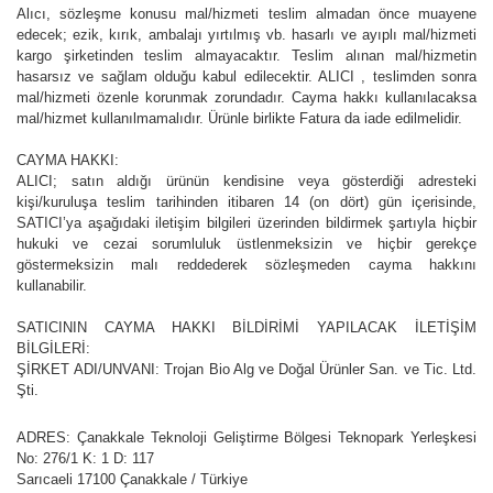
Alıcı, sözleşme konusu mal/hizmeti teslim almadan önce muayene
edecek; ezik, kırık, ambalajı yırtılmış vb. hasarlı ve ayıplı mal/hizmeti
kargo şirketinden teslim almayacaktır. Teslim alınan mal/hizmetin
hasarsız ve sağlam olduğu kabul edilecektir. ALICI , teslimden sonra
mal/hizmeti özenle korunmak zorundadır. Cayma hakkı kullanılacaksa
mal/hizmet kullanılmamalıdır. Ürünle birlikte Fatura da iade edilmelidir.
CAYMA HAKKI:
ALICI; satın aldığı ürünün kendisine veya gösterdiği adresteki
kişi/kuruluşa teslim tarihinden itibaren 14 (on dört) gün içerisinde,
SATICI’ya aşağıdaki iletişim bilgileri üzerinden bildirmek şartıyla hiçbir
hukuki ve cezai sorumluluk üstlenmeksizin ve hiçbir gerekçe
göstermeksizin malı reddederek sözleşmeden cayma hakkını
kullanabilir.
SATICININ CAYMA HAKKI BİLDİRİMİ YAPILACAK İLETİŞİM
BİLGİLERİ:
ŞİRKET ADI/UNVANI:
Trojan Bio Alg ve Doğal Ürünler San. ve Tic. Ltd.
Şti.
ADRES:
Çanakkale Teknoloji Geliştirme Bölgesi Teknopark Yerleşkesi
No: 276/1 K: 1 D: 117
Sarıcaeli 17100 Çanakkale / Türkiye