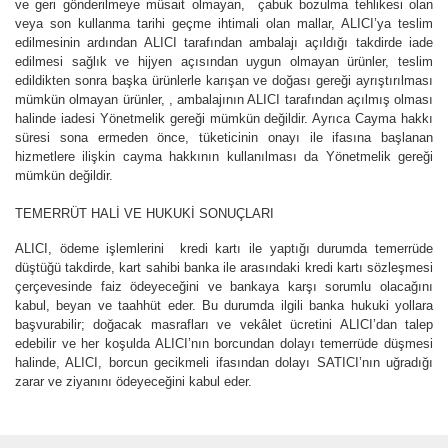
ve geri gönderilmeye müsait olmayan, çabuk bozulma tehlikesi olan
veya son kullanma tarihi geçme ihtimali olan mallar, ALICI’ya teslim
edilmesinin ardından ALICI tarafından ambalajı açıldığı takdirde iade
edilmesi sağlık ve hijyen açısından uygun olmayan ürünler, teslim
edildikten sonra başka ürünlerle karışan ve doğası gereği ayrıştırılması
mümkün olmayan ürünler, , ambalajının ALICI tarafından açılmış olması
halinde iadesi Yönetmelik gereği mümkün değildir. Ayrıca Cayma hakkı
süresi sona ermeden önce, tüketicinin onayı ile ifasına başlanan
hizmetlere ilişkin cayma hakkının kullanılması da Yönetmelik gereği
mümkün değildir.
TEMERRÜT HALİ VE HUKUKİ SONUÇLARI
ALICI, ödeme işlemlerini kredi kartı ile yaptığı durumda temerrüde
düştüğü takdirde, kart sahibi banka ile arasındaki kredi kartı sözleşmesi
çerçevesinde faiz ödeyeceğini ve bankaya karşı sorumlu olacağını
kabul, beyan ve taahhüt eder. Bu durumda ilgili banka hukuki yollara
başvurabilir; doğacak masrafları ve vekâlet ücretini ALICI’dan talep
edebilir ve her koşulda ALICI’nın borcundan dolayı temerrüde düşmesi
halinde, ALICI, borcun gecikmeli ifasından dolayı SATICI’nın uğradığı
zarar ve ziyanını ödeyeceğini kabul eder.