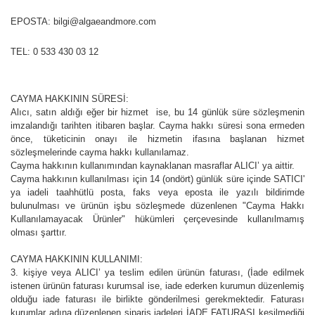
EPOSTA:
bilgi@algaeandmore.com
TEL:
0 533 430 03 12
CAYMA HAKKININ SÜRESİ:
Alıcı, satın aldığı eğer bir hizmet ise, bu 14 günlük süre sözleşmenin
imzalandığı tarihten itibaren başlar. Cayma hakkı süresi sona ermeden
önce, tüketicinin onayı ile hizmetin ifasına başlanan hizmet
sözleşmelerinde cayma hakkı kullanılamaz.
Cayma hakkının kullanımından kaynaklanan masraflar ALICI’ ya aittir.
Cayma hakkının kullanılması için 14 (ondört) günlük süre içinde SATICI'
ya iadeli taahhütlü posta, faks veya eposta ile yazılı bildirimde
bulunulması ve ürünün işbu sözleşmede düzenlenen "Cayma Hakkı
Kullanılamayacak Ürünler" hükümleri çerçevesinde kullanılmamış
olması şarttır.
CAYMA HAKKININ KULLANIMI:
3. kişiye veya ALICI’ ya teslim edilen ürünün faturası, (İade edilmek
istenen ürünün faturası kurumsal ise, iade ederken kurumun düzenlemiş
olduğu iade faturası ile birlikte gönderilmesi gerekmektedir. Faturası
kurumlar adına düzenlenen sipariş iadeleri İADE FATURASI kesilmediği