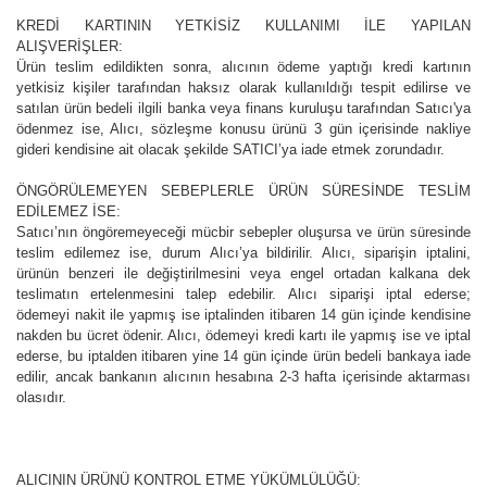
KREDİ KARTININ YETKİSİZ KULLANIMI İLE YAPILAN
ALIŞVERİŞLER:
Ürün teslim edildikten sonra, alıcının ödeme yaptığı kredi kartının
yetkisiz kişiler tarafından haksız olarak kullanıldığı tespit edilirse ve
satılan ürün bedeli ilgili banka veya finans kuruluşu tarafından Satıcı'ya
ödenmez ise, Alıcı, sözleşme konusu ürünü 3 gün içerisinde nakliye
gideri kendisine ait olacak şekilde SATICI’ya iade etmek zorundadır.
ÖNGÖRÜLEMEYEN SEBEPLERLE ÜRÜN SÜRESİNDE TESLİM
EDİLEMEZ İSE:
Satıcı’nın öngöremeyeceği mücbir sebepler oluşursa ve ürün süresinde
teslim edilemez ise, durum Alıcı’ya bildirilir. Alıcı, siparişin iptalini,
ürünün benzeri ile değiştirilmesini veya engel ortadan kalkana dek
teslimatın ertelenmesini talep edebilir. Alıcı siparişi iptal ederse;
ödemeyi nakit ile yapmış ise iptalinden itibaren 14 gün içinde kendisine
nakden bu ücret ödenir. Alıcı, ödemeyi kredi kartı ile yapmış ise ve iptal
ederse, bu iptalden itibaren yine 14 gün içinde ürün bedeli bankaya iade
edilir, ancak bankanın alıcının hesabına 2-3 hafta içerisinde aktarması
olasıdır.
ALICININ ÜRÜNÜ KONTROL ETME YÜKÜMLÜLÜĞÜ: