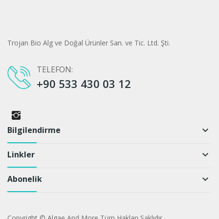
Trojan Bio Alg ve Doğal Ürünler San. ve Tic. Ltd. Şti.
TELEFON:
+90 533 430 03 12
Bilgilendirme
keyboard_arrow_down
Linkler
keyboard_arrow_down
Abonelik
keyboard_arrow_down
Copyright © Algae And More Tüm Hakları Saklıdır.