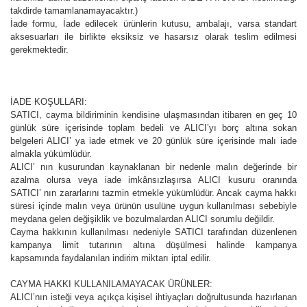
takdirde tamamlanamayacaktır.)
İade formu, İade edilecek ürünlerin kutusu, ambalajı, varsa standart
aksesuarları ile birlikte eksiksiz ve hasarsız olarak teslim edilmesi
gerekmektedir.
İADE KOŞULLARI:
SATICI, cayma bildiriminin kendisine ulaşmasından itibaren en geç 10
günlük süre içerisinde toplam bedeli ve ALICI’yı borç altına sokan
belgeleri ALICI’ ya iade etmek ve 20 günlük süre içerisinde malı iade
almakla yükümlüdür.
ALICI’ nın kusurundan kaynaklanan bir nedenle malın değerinde bir
azalma olursa veya iade imkânsızlaşırsa ALICI kusuru oranında
SATICI’ nın zararlarını tazmin etmekle yükümlüdür. Ancak cayma hakkı
süresi içinde malın veya ürünün usulüne uygun kullanılması sebebiyle
meydana gelen değişiklik ve bozulmalardan ALICI sorumlu değildir.
Cayma hakkının kullanılması nedeniyle SATICI tarafından düzenlenen
kampanya limit tutarının altına düşülmesi halinde kampanya
kapsamında faydalanılan indirim miktarı iptal edilir.
CAYMA HAKKI KULLANILAMAYACAK ÜRÜNLER:
ALICI’nın isteği veya açıkça kişisel ihtiyaçları doğrultusunda hazırlanan